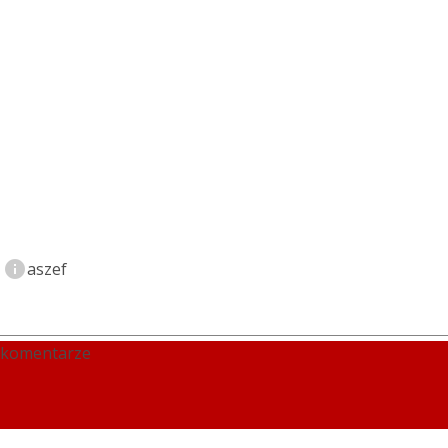
info
aszef
komentarze