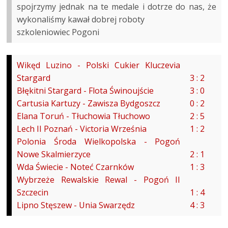
KOBIETY
spojrzymy jednak na te medale i dotrze do nas, że
ZAŁOGA
PORTAL
FUTSAL
wykonaliśmy kawał dobrej roboty
REGULAMIN
PEKAO SZCZECIN
szkoleniowiec Pogoni
LIGA BAŁTYCKA
OPEN
REDAKCJA
ORLIKÓW
GRAND PRIX POLSKI
WSPÓŁPRACA
POZOSTAŁE
2007
Wikęd Luzino - Polski Cukier Kluczevia
ROZGRYWKI
MISJA PORTALU
Stargard
3 : 2
PLEBISCYT ROKU
POLITYKA
Błękitni Stargard - Flota Świnoujście
3 : 0
ZIMA Z
PRYWATNOŚCI
Cartusia Kartuzy - Zawisza Bydgoszcz
0 : 2
LIGOWIEC.NET
Elana Toruń - Tłuchowia Tłuchowo
2 : 5
SPORTOWIEC ROKU
Lech II Poznań - Victoria Września
1 : 2
Polonia Środa Wielkopolska - Pogoń
Nowe Skalmierzyce
2 : 1
Wda Świecie - Noteć Czarnków
1 : 3
Wybrzeże Rewalskie Rewal - Pogoń II
Szczecin
1 : 4
Lipno Stęszew - Unia Swarzędz
4 : 3