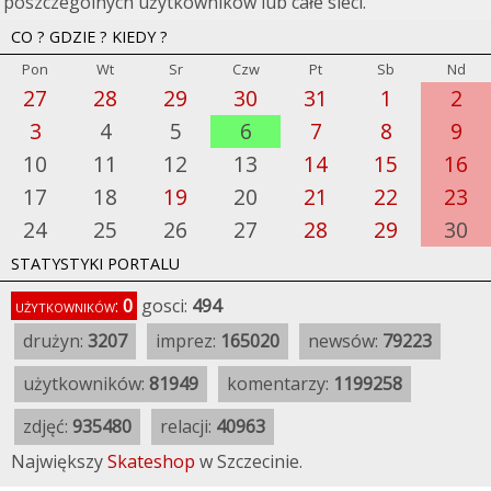
poszczególnych użytkowników lub całe sieci.
CO ? GDZIE ? KIEDY ?
Pon
Wt
Sr
Czw
Pt
Sb
Nd
27
28
29
30
31
1
2
3
4
5
6
7
8
9
10
11
12
13
14
15
16
17
18
19
20
21
22
23
24
25
26
27
28
29
30
STATYSTYKI PORTALU
użytkowników:
0
gosci:
494
drużyn:
3207
imprez:
165020
newsów:
79223
użytkowników:
81949
komentarzy:
1199258
zdjęć:
935480
relacji:
40963
Największy
Skateshop
w Szczecinie.