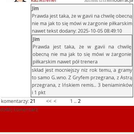
kaziktrener
2025-10-05 12:13:49
Jim
Prawda jest taka, że w gavii na chwilę obecną
nie ma jak to się mówi w żargonie piłkarskim
nawet tekst dodany: 2025-10-05 08:49:10
Jim
Prawda jest taka, że w gavii na chwilę
obecną nie ma jak to się mówi w żargonie
piłkarskim nawet pół trenera
skład jest mocniejszy niz rok temu, a gramy
to samo G..wno. Z Gryfem przegrana, z Astrą
przegrana, z Ińskiem remis... 3 beniaminków
i 1 pkt
komentarzy:
21
<<
<
1
...
2
dodaj komentarz